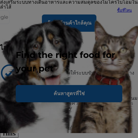
ส่งเสริมระบบทางเดินอาหารและความสมดุลของไมโครไบโอมใน
ลำไส้
ซื้อที่ไหน
ggle
ค้นหาร้านค้าใกล้คุณ
ไฮไลท์
Find the right food for
your pet
แนะนำสำหรับ
สุนัขโตอายุ 1-6 ปี ช่วยให้ระบบขับถ่ายทำงานได้อย่าง
สมดุล
ไม่แนะนำสำหรับ
ค้นหาสูตรที่ใช่
ลูกสุนัข สุนัขสูงวัย อายุ 7+ และสุนัขที่ตั้งท้องหรือให้นม
ช่วงตั้งครรภ์หรือให้นมควรเปลี่ยนไปใช้อาหาร Hill’s
Science Diet Puppy
แบรนด์ #1 ที่สัตวแพทย์ในอเมริกาแนะนำ