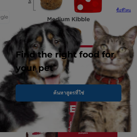
ซื้อที่ไหน
ggle
Find the right food for
your pet
ค้นหาสูตรที่ใช่