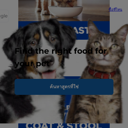
ซื้อที่ไหน
ggle
Find the right food for
your pet
ค้นหาสูตรที่ใช่