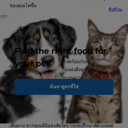
ของคุณโตขึ้น
ซื้อที่ไหน
ggle
การพาลูกสุนัขของคุณเดินทาง
Find the right food for
ในปัจจุบัน คุณมีโอกาสมากมายที่จะพาลูกสุนัขของคุณ
your pet
ร่วมการผจญภัยที่สนุกสนานไปพร้อมกับคุณ อันที่จริง
แล้ว โรงแรมและรีสอร์ทหลายแห่งดึงดูดให้คุณเข้าใช้
บริการด้วยการต้อนรับคุณและอนุญาตให้พาสัตว์เลี้ยง
ของคุณเข้ามาได้ด้วย
ค้นหาสูตรที่ใช่
คงไม่ต้องขยายความไปมากกว่านี้ แต่ไม่ว่าคุณจะตั้งใจ
พาลูกสุนัขของคุณไปเที่ยวใกล้หรือไกลบ้าน อย่าลืมพา
เจ้าตูบไปรับวัคซีนที่เหมาะสมและตามกำหนดก่อนการ
เดินทาง หากคุณมีข้อสงสัยใดๆ โปรดปรึกษาสัตวแพทย์