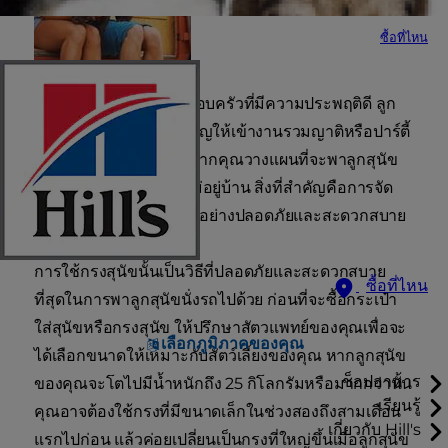
ซื้อที่ไหน
ในฐานะที่เป็นสมาชิกครอบครัวที่มีความประพฤติดี ลูก
สุนัขของคุณอาจได้รับเชิญให้เข้างานรวมญาติหรือปาร์ตี้
บาร์บีคิวของเพื่อนบ้าน หากคุณวางแผนที่จะพาลูกสุนัข
ของคุณไปด้วยเมื่อคุณไม่อยู่บ้าน สิ่งที่สำคัญคือการจัด
เตรียมวิธีเคลื่อนย้ายสุนัขอย่างปลอดภัยและสะดวกสบาย
การใช้กรงสุนัขนั้นเป็นวิธีที่ปลอดภัยและสะดวกสบาย
ซื้อที่ไหน
ที่สุดในการพาลูกสุนัขนั่งรถไปด้วย ก่อนที่จะซื้อกระเป๋า
ใส่สุนัขหรือกรงสุนัข ให้ปรึกษาสัตวแพทย์ของคุณเพื่อจะ
เลือกภูมิภาคของคุณ
ได้เลือกขนาดให้เหมาะกับสัตว์เลี้ยงของคุณ หากลูกสุนัข
ช็อปอาหาร
ของคุณจะโตไปมีน้ำหนักถึง 25 กิโลกรัมหรือมากกว่านั้น
เรียนรู้
คุณอาจต้องใช้กรงที่มีขนาดเล็กในช่วงสองถึงสามเดือน
เกี่ยวกับ Hill's
แรกไปก่อน แล้วค่อยเปลี่ยนเป็นกรงที่ใหญ่ขึ้นเมื่อลูกสุนัข