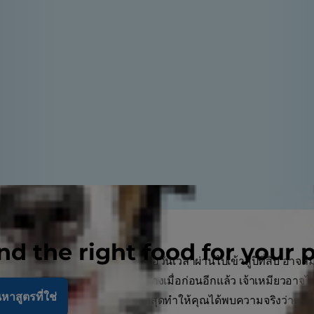
nd the right food for your 
านร้อนผ่านหนาวมาด้วยกัน เมื่อวันเวลาผ่านไปเข้าสู่ปีที่สิบ อาจลืมได
ูกแมวที่กระฉับกระเฉงเหมือนอย่างเมื่อก่อนอีกแล้ว เจ้าเหมียวอาจ
หาสูตรที่ใช่
ง แต่บางทีการตรวจสุขภาพครั้งล่าสุดทำให้คุณได้พบความจริงว่าแ