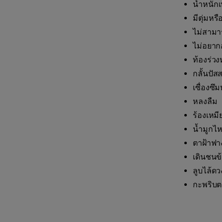
น้ำหนัก
มีตุ่มห
ไม่สามา
ไม่อยา
ท้องร่วง
กลั้นปัส
เซื่องซึ
หลงลืม
ร้องเหม
น้ำมูกไ
ตาฝ้าฟา
เดินชนข
ลูบไล้ด
กะพริบตา