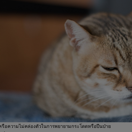
หรือความไม่คล่องตัวในการพยายามกระโดดหรือปีนป่าย