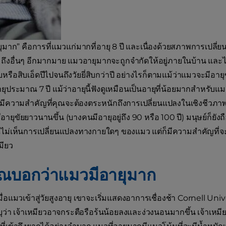
ายุมาก” คือการที่แมวแก่มากที่อายุ 8 ปี และเนื่องด้วยสภาพการ
ถึงอื่นๆ อีกมากมาย แมวอายุมากจะถูกจำกัดให้อยู่ภายในบ้าน และไม่ถื
บหรือสิบเอ็ดปีไปจนถึงวัยยี่สิบกว่าปี อย่างไรก็ตามแม้ว่าแมวจะมีอายุขั
ยุประมาณ 7 ปี แม้ว่าอายุนี้ฟังดูเหมือนเป็นอายุที่น้อยมากสำหรับแม
ลือ มีความสำคัญที่คุณจะต้องตระหนักถึงการเปลี่ยนแปลงในเชิงชีวภาพข
ีอายุขัยยาวนานขึ้น (บางคนมีอายุอยู่ถึง 90 หรือ 100 ปี) มนุษย์ก็ยังถือ
ุณไม่เห็นการเปลี่ยนแปลงทางกายใดๆ ของแมว แต่ก็มีความสำคัญที่
มียว
ณบอกว่าแมวมีอายุมาก
ื่อแมวเข้าสู่วัยสูงอายุ เขาจะเริ่มแสดงอาการเชื่องช้า Cornell Un
ว่า เจ้าเหมียวอาจกระตือรือร้นน้อยลงและง่วงนอนมากขึ้น เจ้าเห