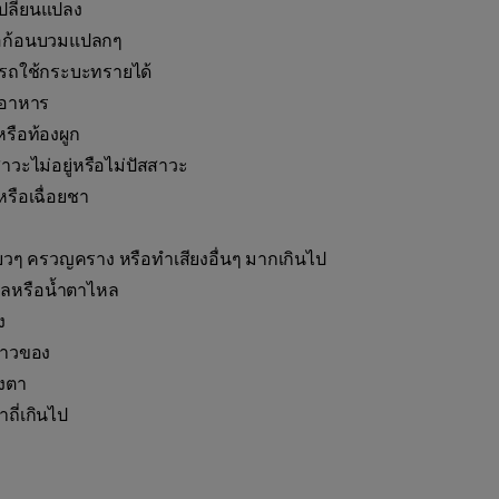
เปลี่ยนแปลง
รือก้อนบวมแปลกๆ
รถใช้กระบะทรายได้
กอาหาร
หรือท้องผูก
สาวะไม่อยู่หรือไม่ปัสสาวะ
มหรือเฉื่อยชา
ียวๆ ครวญคราง หรือทำเสียงอื่นๆ มากเกินไป
หลหรือน้ำตาไหล
ง
้าวของ
วงตา
ถี่เกินไป