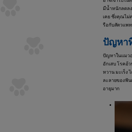
อาจเข้าไปในที
มีน้ำหนักลดลง
เคย ซึ่งคุณไม
รือกับสัตวแพท
ปัญหาท
ปัญหาในแมวอา
อักเสบ โรคอ้ว
หวาน มะเร็ง ไ
ละลายของฟันแ
อายุมาก