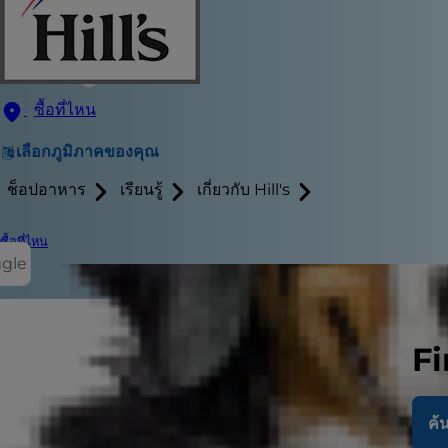
ซื้อที่ไหน
เลือกภูมิภาคของคุณ
ช็อปอาหาร
เรียนรู้
เกี่ยวกับ Hill's
ซื้อที่ไหน
ggle
Fi
คุณและลูกแมวผ่
ของคุณไม่ใช่ล
ค้น
กำลังแก่ตัวล