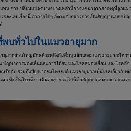
่ที่เข้าถึงยากได้อย่างลำบาก แมวที่อายุมากมีแนวโน้มที่จะมีน้ำหนั
แทน การเปลี่ยนแปลงบางอย่างเหล่านี้อาจแค่มาจากสาเหตุที่ลูกแม
่ควรละเลยเรื่องนี้ อาการใดๆ ก็ตามดังกล่าวอาจเป็นสัญญาณบอกปั
ย์
ี่พบทั่วไปในแมวอายุมาก
ยุมากส่วนใหญ่มักคล้ายคลึงกับที่มนุษย์พบเจอ แมวอายุมากมีความ
น ปัญหาการมองเห็นและการได้ยิน และโรคสมองเสื่อม และโรคอื่ๆ เช่
ตหรือตับ รวมถึงปัญหาต่อมไทรอยด์ แมวอายุมากเป็นโรคเกี่ยวกับช่
มว ซึ่งเป็นโรคที่รากฟันละลาย ต่อไปนี้คือสัญญาณบ่งบอกว่าแมวอ