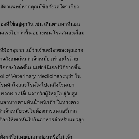
สัตวแพทย์หากคุณมีข้อกังวลใดๆ เกี่ยว
งที่ใช้อยู่ทุกวัน เช่น เดินตามหาที่นอน
นแรงไปกว่านั้น อย่างเช่น โรคสมองเสื่อม
ี่มีอายุมาก แม้ว่าเจ้าเหมียวของคุณอาจ
อาจสังเกตเห็นว่าเจ้าเหมียวทำอะไรด้วย
อกระโดดขึ้นบนเฟอร์นิเจอร์ได้ยากขึ้น
ool of Veterinary Medicineระบุว่า ใน
ต่โรคหัวใจและโรคไตไปจนถึงโรคเบา
กเขาเปลี่ยนจากวัยผู้ใหญ่ไปสู่วัยสูง
ะกินอาหารตามทันน้ำหนักตัว ในทางตรง
่าเจ้าเหมียวจะไม่ต้องการแคลอรี่มาก
ี่ต้องให้เขาหันไปกินอาหารสำหรับแมวสูง
งๆ ที่ไม่เคยเป็นมาก่อนหรือไม่ เจ้า