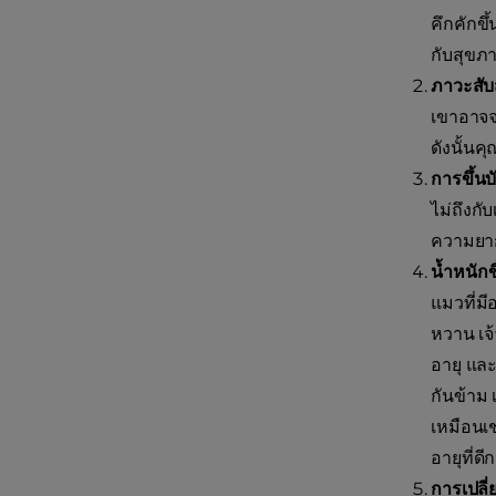
คึกคักข
กับสุข
ภาวะสั
เขาอาจจะ
ดังนั้น
การขึ้น
ไม่ถึงกั
ความยาก
น้ำหนักข
แมวที่ม
หวาน เจ้
อายุ แล
กันข้าม
เหมือนเ
อายุที่
การเปลี