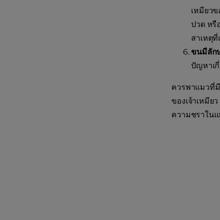
เหมียวข
ปวด หรื
สาเหตุท
ขนมีลัก
ปัญหาเกี
ควรพาแมวที่ม
ของเจ้าเหมียว
ความชราในแ