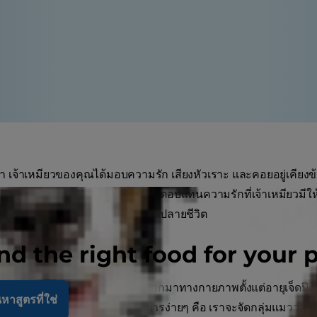
มา เจ้าเหมียวของคุณได้มอบความรัก เสียงหัวเราะ และคอยอยู่เคียงข้
าเหมียวแก่ตัวลง ถึงเวลาแล้วที่คุณจะตอบแทนความรักที่เจ้าเหมียวมีให
เศษเพื่อให้เขามีความสุขในช่วงบั้นปลายชีวิต
nd the right food for your 
ณของแมวสูงวัย
งแสดงสัญญาณบอกความชราออกมาทางกายภาพตั้งแต่อายุเจ็ดปี ในข
หาสูตรที่ใช่
บกระเฉงเสียยิ่งกว่าลูกแมว หลักการง่ายๆ คือ เราจะจัดกลุ่มแมวว่าเป็น 