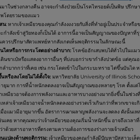
ึ้นมาในช่วงกลางคืน อาจจะกำลังป่วยเป็นโรคไทรอยด์เป็นพิษ ปรึกษา
ภาพโดยรวมของแมว
บสน
: หากเจ้าเหมียวของคุณกำลังงงงวยกับสิ่งที่ทำอยู่เป็นประจำหรือขอ
กำลังเข้าสู่วัยทองก็เป็นได้ อาการนี้อาจเป็นสัญญาณของปัญหาที่รุ
คุณควรปรึกษาสัตวแพทย์หากสังเกตเห็นพฤติกรรมในลักษณะนี้
บันไดหรือการกระโดดอย่างลำบาก:
โรคข้ออักเสบพบได้ทั่วไปในแมวท
บเดินขาเป๋หรือแสดงอาการอื่นๆ ที่บ่งบอกว่าเขากำลังปวดข้อ แต่คุณ
ลำบากกว่าที่เคย เช่น กระโดดเข้าไปในกระบะทราย ไต่ขึ้นบันได หรื
ึ้นหรือลงโดยไม่ได้ตั้งใจ:
มหาวิทยาลัย University of Illinois Sch
ีอายุมาก การที่น้ำหนักลดลงอาจเป็นสัญญาณของหลายๆ โรค ตั้งแ
าเหมียวอาจต้องการพลังงานและอาหารบางอย่างมากยิ่งขึ้นในช่วงที่พว
ะเหล่าเจ้าเหมียวอาจน้ำหนักลดลงอย่างรวดเร็วเกินกว่าที่พวกเขาจ
 เมื่อแมวมีอายุมากขึ้น อัตราการเผาผลาญพลังงานจะลดลง ดังนั้นเหล
ช่นเคย หากคุณพบว่าเจ้าเหมียวของคุณเริ่มน้ำหนักขึ้น อาจถึงเวลาท
ดีกว่าด้วยสารอาหารที่ตรงตามความต้องการของร่างกายเจ้าเหมียว
่ยนแปลงด้านพฤติกรรม:
เจ้าเหมียวของคุณกำลังมีปัญหาปัสสาวะเล็ดทั้