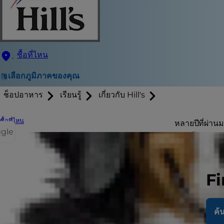
ซื้อที่ไหน
เลือกภูมิภาคของคุณ
ช็อปอาหาร
เรียนรู้
เกี่ยวกับ Hill's
ซื้อที่ไหน
หลายปีที่ผ่าน
ggle
ตอนนี้เมื่อเจ้
เอาใจใส่เป็นพิ
Fi
สัญญา
แมวจำนวนหนึ่
ค้น
แล้วก็ยังกระฉั