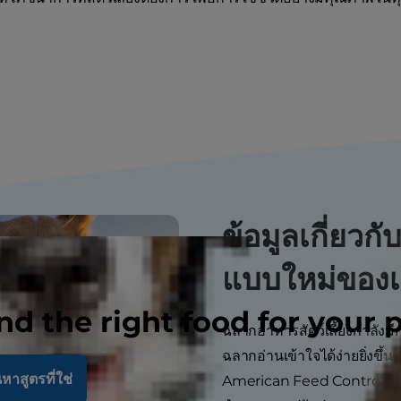
ข้อมูลเกี่ยวก
แบบใหม่ของเ
nd the right food for your 
ฉลากอาหารสัตว์เลี้ยงกำลังมีก
ฉลากอ่านเข้าใจได้ง่ายยิ่งขึ้น
หาสูตรที่ใช่
American Feed Control Off