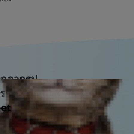
ับฉลากรูป
รา
pet
ารเปลี่ยนแปลง เพื่อให้
 Association of
icials (AAFCO) ได้นำข้อ