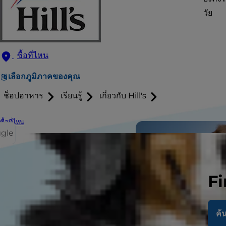
วัย
ซื้อที่ไหน
เลือกภูมิภาคของคุณ
ช็อปอาหาร
เรียนรู้
เกี่ยวกับ Hill's
ซื้อที่ไหน
ggle
Fi
ค้น