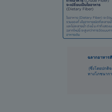
ฉลากอาหารสัต
(ซึ่งโดยปกติ
ทางโภชนาการข