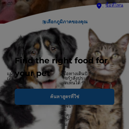
ซื้อที่ไหน
เลือกภูมิภาคของคุณ
Find the right food for
สาเหตุของความเครียด
your pet
แม้ว่าปัญหาทางเดินอาหารหรือทางเดินปัสสาวะจะสังเกต
เห็นได้อย่างชัดเจน แต่แมวอาจกำลังประสบความเครียดที่
ซ่อนอยู่โดยที่ไม่สามารถสังเกตเห็นได้ ซึ่งมีหลายปัจจัยที่
ทำให้แมวเกิดความเครียด
สภาพแวดล้อมในบ้านเปลี่ยนแปลง
ค้นหาสูตรที่ใช่
กิจวัตรประจำวันที่ไม่สม่ำเสมอ
ภาวะสุขภาพหรือความเจ็บปวดที่มองไม่เห็น
หมั่นสังเกตพฤติกรรมของแมวคุณอย่างสม่ำเสมอ ปรึกษา
สัตวแพทย์หากคุณสงสัยว่าแมวของคุณกำลังอยู่ในภาวะ
เครียดและมีพฤติกรรมที่เปลี่ยนแปลงไป