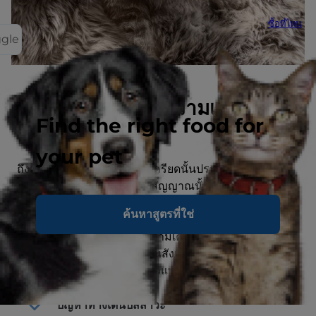
ซื้อที่ไหน
ggle
อะไรคือสัญญาณความเครียดที่
Find the right food for
ซ่อนอยู่
your pet
ถึงแม้ว่าสัญญาณของความเครียดนั้นปรากฏให้เห็นได้
อย่างชัดเจน แต่ในบางครั้งก็สัญญาณนั้นก็อาจจะถูกมอง
ข้ามไป ปัญหาทางเดินปัสสาวะเป็นสัญญาณความเครียดที่
ค้นหาสูตรที่ใช่
เห็นได้ชัดเจนที่สุด คุณอาจสงสัยว่าแมวของคุณกำลัง
ปัสสาวะอย่างผิดปกติ หรือ ความเครียดทำให้เกิดปัญหาใน
ระบบทางเดินปัสสาวะ เมื่อคุณสังเกตเห็นอาการเหล่านี้ สิ่ง
สำคัญคือควรนัดหมายกับสัตวแพทย์เพื่อทำการปรึกษา
ปัญหาทางเดินปัสสาวะ