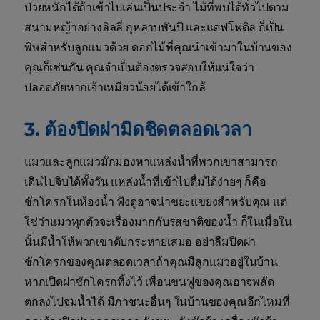
ป่วยหนักได้ถ้าเข้าไปเล่นเป็นประจำ ไม้ที่พบได้ทั่วไปตาม
สนามหญ้าอย่างลิลลี่ กุหลาบพันปี และแดฟโฟดิล ก็เป็น
พิษสำหรับลูกแมวด้วย ดอกไม้ที่คุณนำเข้ามาในบ้านของ
คุณก็เช่นกัน คุณจำเป็นต้องตรวจสอบให้แน่ใจว่า
ปลอดภัยหากเจ้าเหมียวน้อยได้เข้าใกล้
3. ต้องปิดฝามิดชิดตลอดเวลา
แมวและลูกแมวมักมองหาแหล่งน้ำที่พวกเขาสามารถ
เดินไปจิบได้ทั้งวัน แหล่งน้ำที่เข้าไปดื่มได้ง่ายๆ ก็คือ
ชักโครกในห้องน้ำ ฟังดูอาจน่าขยะแขยงสำหรับคุณ แต่
ใช่ว่าแมวทุกตัวจะเรื่องมากกับรสชาติของน้ำ ก็ในเมื่อใน
นั้นมีน้ำให้พวกเขาดับกระหายเสมอ อย่าลืมปิดฝา
ชักโครกของคุณตลอดเวลาถ้าคุณมีลูกแมวอยู่ในบ้าน
หากเปิดฝาชักโครกทิ้งไว้ เพื่อนขนฟูของคุณอาจพลัด
ตกลงไปจมน้ำได้ มีภาชนะอื่นๆ ในบ้านของคุณอีกไหมที่