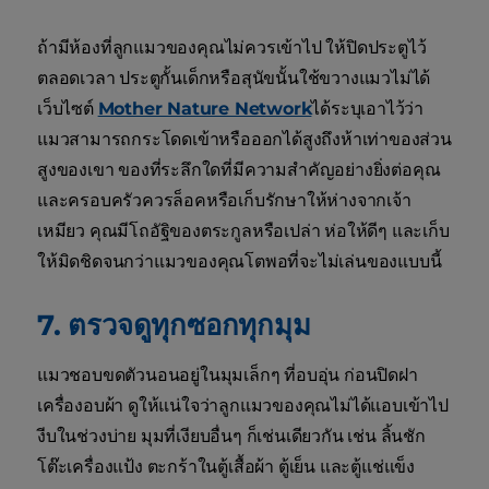
ถ้ามีห้องที่ลูกแมวของคุณไม่ควรเข้าไป ให้ปิดประตูไว้
ตลอดเวลา ประตูกั้นเด็กหรือสุนัขนั้นใช้ขวางแมวไม่ได้
เว็บไซต์
Mother Nature Network
ได้ระบุเอาไว้ว่า
แมวสามารถกระโดดเข้าหรือออกได้สูงถึงห้าเท่าของส่วน
สูงของเขา ของที่ระลึกใดที่มีความสำคัญอย่างยิ่งต่อคุณ
และครอบครัวควรล็อคหรือเก็บรักษาให้ห่างจากเจ้า
เหมียว คุณมีโถอัฐิของตระกูลหรือเปล่า ห่อให้ดีๆ และเก็บ
ให้มิดชิดจนกว่าแมวของคุณโตพอที่จะไม่เล่นของแบบนี้
7. ตรวจดูทุกซอกทุกมุม
แมวชอบขดตัวนอนอยู่ในมุมเล็กๆ ที่อบอุ่น ก่อนปิดฝา
เครื่องอบผ้า ดูให้แน่ใจว่าลูกแมวของคุณไม่ได้แอบเข้าไป
งีบในช่วงบ่าย มุมที่เงียบอื่นๆ ก็เช่นเดียวกัน เช่น ลิ้นชัก
โต๊ะเครื่องแป้ง ตะกร้าในตู้เสื้อผ้า ตู้เย็น และตู้แช่แข็ง