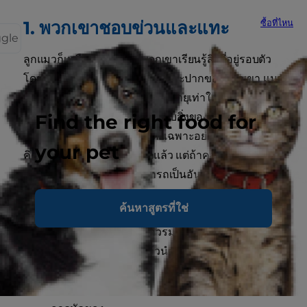
1. พวกเขาชอบข่วนและแทะ
ซื้อที่ไหน
ggle
ลูกแมวก็เหมือนเด็กทารก พวกเขาเรียนรู้สิ่งที่อยู่รอบตัว
โดยใช้ตา มือ (หมายถืออุ้งเท้า) และปากของพวกเขา แมว
เป็นสัตว์ขี้เล่น ไม่ว่าเจ้าเหมียวจะอายุเท่าใดก็ตาม พวก
เขาชอบตะกุยไปรอบๆ และเล่นกับสิ่งของต่างๆ ที่พวกเขา
Find the right food for
เจออยู่บนพื้นเป็นชีวิตจิตใจ โดยเฉพาะอย่างหลัง คุณอาจ
your pet
คิดว่าพื้นบ้านของคุณสะอาดแล้ว แต่ถ้าคุณลองลงไป
คลานดู คุณอาจพบสิ่งที่สามารถเป็นอันตรายกับลูกแมว
ของคุณได้
ค้นหาสูตรที่ใช่
ก่อนนำลูกแมวเข้าบ้าน คุณควรมองหาสิ่งต่อไปนี้ตาม
หลังโซฟาและชั้นวางของแล้วนำไปทิ้ง
เชือก