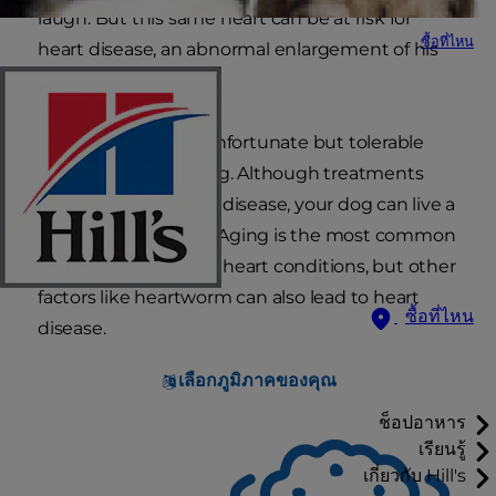
laugh. But this same heart can be at risk for
ซื้อที่ไหน
heart disease, an abnormal enlargement of his
heart.
Heart disease is an unfortunate but tolerable
condition for your dog. Although treatments
cannot reverse heart disease, your dog can live a
relatively normal life. Aging is the most common
reason dogs develop heart conditions, but other
factors like heartworm can also lead to heart
ซื้อที่ไหน
disease.
เลือกภูมิภาคของคุณ
ช็อปอาหาร
เรียนรู้
เกี่ยวกับ Hill's