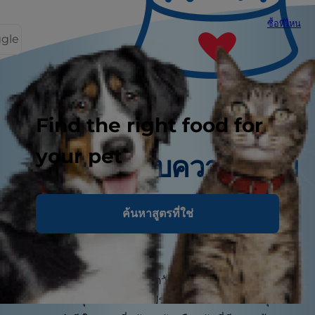
ซื้อที่ไหน
ggle
Find the right food for
your pet
เคล็ดลับความอร่อย
ค้นหาสูตรที่ใช่
สุนัขของคุณควรไปพบสัตวแพทย์บ่อย
เพียงใด?
ลูกสุนัขอาจต้องพาไปฉีดวัคซีนหลายครั้งในปีแรก โดย
ทั่วไป สุนัขโตจะได้รับประโยชน์จากการตรวจสุขภาพ