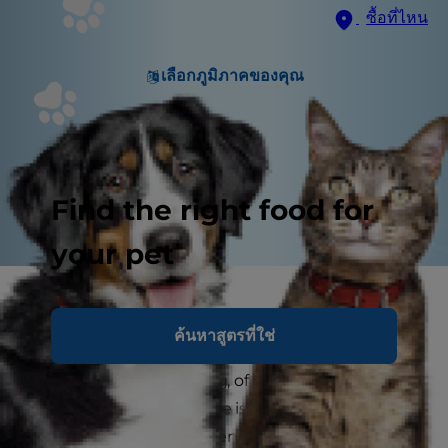
ซื้อที่ไหน
เลือกภูมิภาคของคุณ
Find the right food for
your pet
Heart Disease in Dogs
ค้นหาสูตรที่ใช่
No matter your dog's size, he has a big heart -
metaphorically speaking, of course. He has a
personality all his own, he is a loyal companion
and seems to know when you need a good