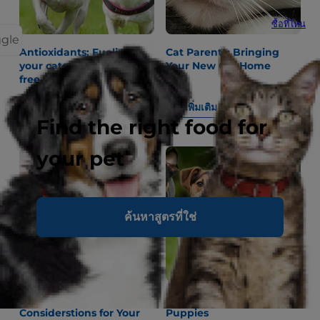
ซื้อที่ไหน
ggle
Antioxidants: Fueling
Cat Parents: Bringing
your cats fight against
Your New Cat Home
free radicals
อ่านเพิ่มเติม
อ่านเพิ่มเติม
Find the right food for
your pet
ค้นหาสูตรที่ใช่
Cat Personalities:
Common Health Issues in
Considerstions for Your
Puppies